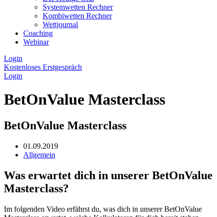
Systemwetten Rechner
Kombiwetten Rechner
Wettjournal
Coaching
Webinar
Login
Kostenloses Erstgespräch
Login
BetOnValue Masterclass
BetOnValue Masterclass
01.09.2019
Allgemein
Was erwartet dich in unserer BetOnValue
Masterclass?
Im folgenden Video erfährst du, was dich in unserer BetOnValue