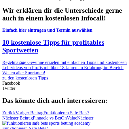
Wir erklären dir die Unterschiede gerne
auch in einem kostenlosen Infocall!
Einfach hier eintragen und Termin auswählen
10 kostenlose Tipps für profitables
Sportwetten
Regelmäßige Gewinne erzielen mit einfachen Tipps und kostenlosen
Lehrvideos von Profis mit über 18 Jahren an Erfahrung im Bereich
Wetten aller Sportarten!
zu den kostenlosen Tipps
Facebook
Twitter
Das könnte dich auch interessieren:
Zurück
Voriger Beitrag
Funktionieren Safe Bets?
Nächster Beitrag
Pinnacle vs BetOnValue
Nächster
Funktionieren Safe Bets?