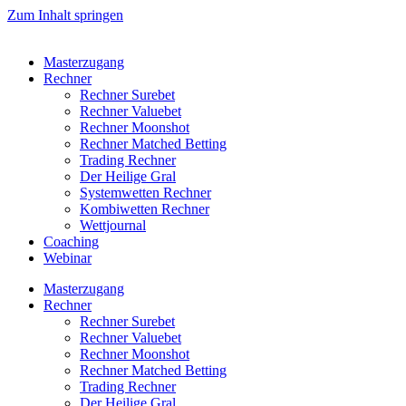
Zum Inhalt springen
Masterzugang
Rechner
Rechner Surebet
Rechner Valuebet
Rechner Moonshot
Rechner Matched Betting
Trading Rechner
Der Heilige Gral
Systemwetten Rechner
Kombiwetten Rechner
Wettjournal
Coaching
Webinar
Masterzugang
Rechner
Rechner Surebet
Rechner Valuebet
Rechner Moonshot
Rechner Matched Betting
Trading Rechner
Der Heilige Gral