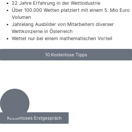
22 Jahre Erfahrung in der Wettindustrie
Über 100.000 Wetten platziert mit einem 5. Mio Euro
Volumen
Jahrelang Ausbilder von Mitarbeitern diverser
Wettkonzerne in Österreich
Wettet nur bei einem mathematischen Vorteil
10 Kostenlose Tipps
Kostenloses Erstgespräch