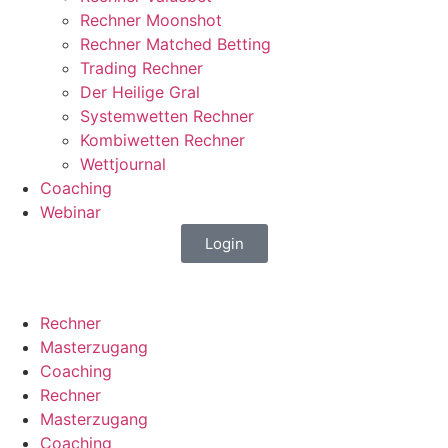
Rechner Moonshot
Rechner Matched Betting
Trading Rechner
Der Heilige Gral
Systemwetten Rechner
Kombiwetten Rechner
Wettjournal
Coaching
Webinar
Login
Rechner
Masterzugang
Coaching
Rechner
Masterzugang
Coaching