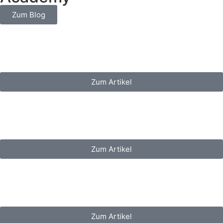
Zum Blog
Zum Artikel
Zum Artikel
Zum Artikel