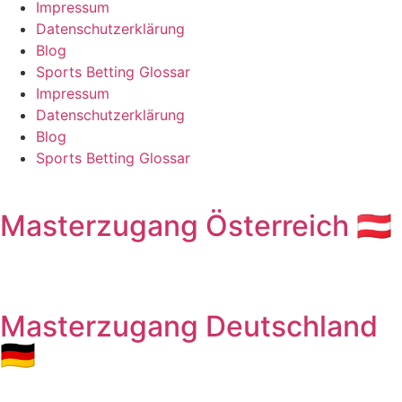
Impressum
Datenschutzerklärung
Blog
Sports Betting Glossar
Impressum
Datenschutzerklärung
Blog
Sports Betting Glossar
Masterzugang Österreich 🇦🇹
Masterzugang Deutschland
🇩🇪