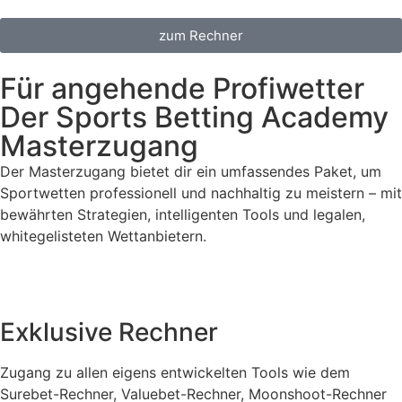
zum Rechner
Für angehende Profiwetter
Der Sports Betting Academy
Master­zugang
Der Masterzugang bietet dir ein umfassendes Paket, um
Sportwetten professionell und nachhaltig zu meistern – mit
bewährten Strategien, intelligenten Tools und legalen,
whitegelisteten Wettanbietern.
Exklusive Rechner
Zugang zu allen eigens entwickelten Tools wie dem
Surebet-Rechner, Valuebet-Rechner, Moonshoot-Rechner