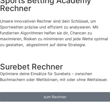
Sports Betting Academy
Rechner
Unsere innovativen Rechner sind dein Schlüssel, um
Sportwetten präzise und effizient zu analysieren. Mit
fundierten Algorithmen helfen sie dir, Chancen zu
maximieren, Risiken zu minimieren und jede Wette optimal
zu gestalten,
abgestimmt auf deine Strategie.
Surebet Rechner
Optimiere deine Einsätze für Surebets – zwischen
Buchmachern oder Wettbörsen, mit oder ohne Wettsteuer.
zum Rechner