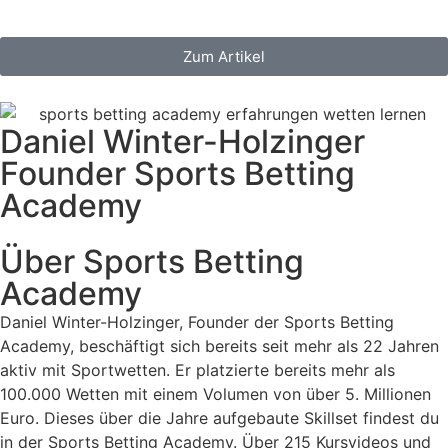
Zum Artikel
Daniel Winter-Holzinger
Founder Sports Betting
Academy
Über Sports Betting
Academy
Daniel Winter-Holzinger, Founder der Sports Betting
Academy, beschäftigt sich bereits seit mehr als 22 Jahren
aktiv mit Sportwetten. Er platzierte bereits mehr als
100.000 Wetten mit einem Volumen von über 5. Millionen
Euro. Dieses über die Jahre aufgebaute Skillset findest du
in der Sports Betting Academy. Über 215 Kursvideos und