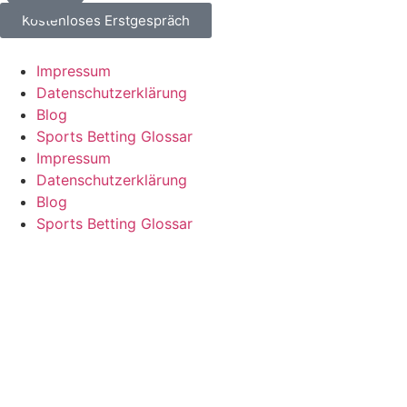
Kostenloses Erstgespräch
Impressum
Datenschutzerklärung
Blog
Sports Betting Glossar
Impressum
Datenschutzerklärung
Blog
Sports Betting Glossar