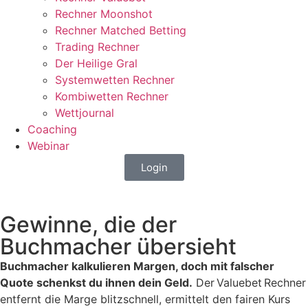
Rechner Moonshot
Rechner Matched Betting
Trading Rechner
Der Heilige Gral
Systemwetten Rechner
Kombiwetten Rechner
Wettjournal
Coaching
Webinar
Login
Gewinne, die der
Buchmacher übersieht
Buchmacher kalkulieren Margen, doch mit falscher
Quote schenkst du ihnen dein Geld.
Der Valuebet Rechner
entfernt die Marge blitzschnell, ermittelt den fairen Kurs