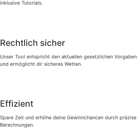
inklusive Tutorials.
Rechtlich sicher
Unser Tool entspricht den aktuellen gesetzlichen Vorgaben
und ermöglicht dir sicheres Wetten.
Effizient
Spare Zeit und erhöhe deine Gewinnchancen durch präzise
Berechnungen.