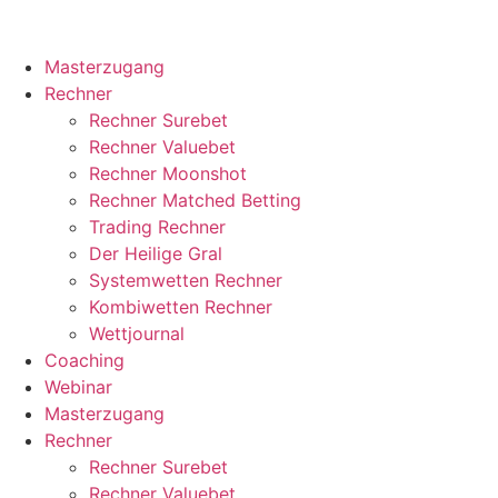
Masterzugang
Rechner
Rechner Surebet
Rechner Valuebet
Rechner Moonshot
Rechner Matched Betting
Trading Rechner
Der Heilige Gral
Systemwetten Rechner
Kombiwetten Rechner
Wettjournal
Coaching
Webinar
Masterzugang
Rechner
Rechner Surebet
Rechner Valuebet