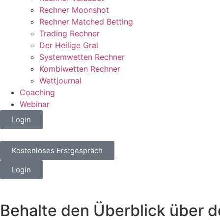
Rechner Moonshot
Rechner Matched Betting
Trading Rechner
Der Heilige Gral
Systemwetten Rechner
Kombiwetten Rechner
Wettjournal
Coaching
Webinar
Login
Kostenloses Erstgespräch
Login
Behalte den Überblick über 