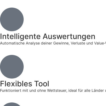
Intelligente Auswertungen
Automatische Analyse deiner Gewinne, Verluste und Value-
Flexibles Tool
Funktioniert mit und ohne Wettsteuer, ideal für alle Länder