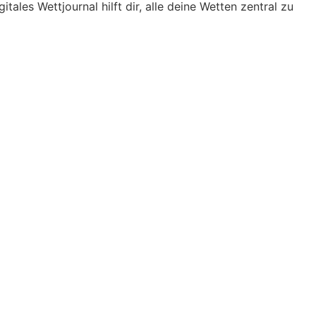
ales Wettjournal hilft dir, alle deine Wetten zentral zu