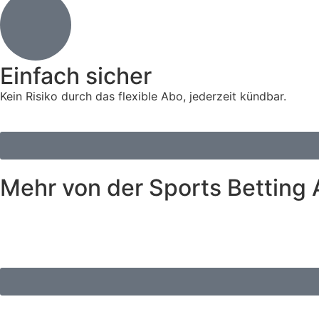
Einfach sicher
Kein Risiko durch das flexible Abo, jederzeit kündbar.
Mehr von der Sports Betting