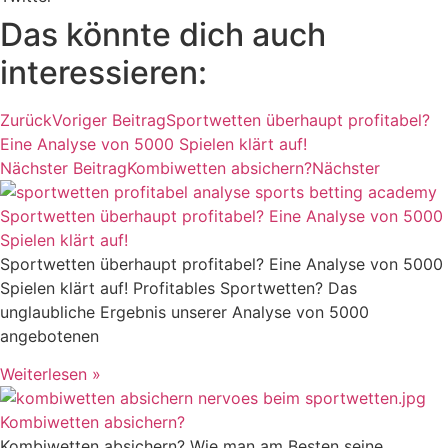
Das könnte dich auch
interessieren:
Zurück
Voriger Beitrag
Sportwetten überhaupt profitabel?
Eine Analyse von 5000 Spielen klärt auf!
Nächster Beitrag
Kombiwetten absichern?
Nächster
Sportwetten überhaupt profitabel? Eine Analyse von 5000
Spielen klärt auf!
Sportwetten überhaupt profitabel? Eine Analyse von 5000
Spielen klärt auf! Profitables Sportwetten? Das
unglaubliche Ergebnis unserer Analyse von 5000
angebotenen
Weiterlesen »
Kombiwetten absichern?
Kombiwetten absichern? Wie man am Besten seine