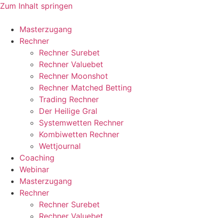
Zum Inhalt springen
Masterzugang
Rechner
Rechner Surebet
Rechner Valuebet
Rechner Moonshot
Rechner Matched Betting
Trading Rechner
Der Heilige Gral
Systemwetten Rechner
Kombiwetten Rechner
Wettjournal
Coaching
Webinar
Masterzugang
Rechner
Rechner Surebet
Rechner Valuebet