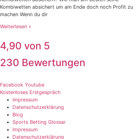
Kombiwetten absichert um am Ende doch noch Profit zu
machen Wenn du dir
Weiterlesen »
4,90 von 5
230 Bewertungen
Facebook
Youtube
Kostenloses Erstgespräch
Impressum
Datenschutzerklärung
Blog
Sports Betting Glossar
Impressum
Datenschutzerklärung